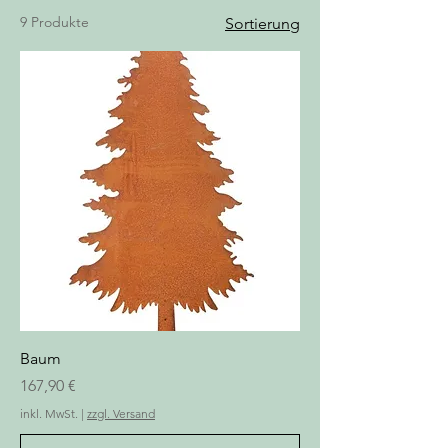
9 Produkte
Sortierung
Baum
Preis
167,90 €
inkl. MwSt.
|
zzgl. Versand