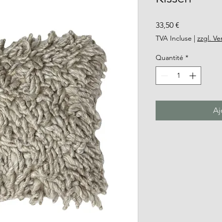
Prix
33,50 €
TVA Incluse
|
zzgl. V
Quantité
*
Aj