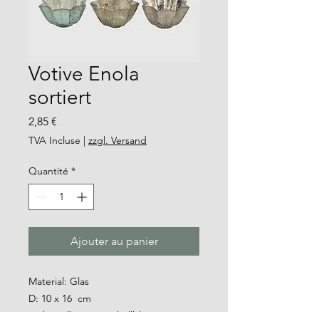
Votive Enola
sortiert
Prix
2,85 €
TVA Incluse
|
zzgl. Versand
Quantité
*
Ajouter au panier
Material: Glas
D: 10 x 16 cm
Farbe: silber, grün, hellblau